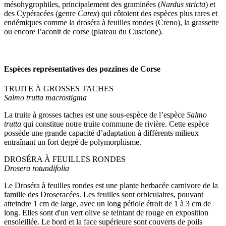
mésohygrophiles, principalement des graminées (
Nardus stricta
) et
des Cypéracées (genre
Carex
) qui côtoient des espèces plus rares et
endémiques comme la droséra à feuilles rondes (Creno), la grassette
ou encore l’aconit de corse (plateau du Cuscione).
Espèces représentatives des pozzines de Corse
TRUITE À GROSSES TACHES
Salmo trutta macrostigma
La truite à grosses taches est une sous-espèce de l’espèce
Salmo
trutta
qui constitue notre truite commune de rivière. Cette espèce
possède une grande capacité d’adaptation à différents milieux
entraînant un fort degré de polymorphisme.
DROSÉRA À FEUILLES RONDES
Drosera rotundifolia
Le Droséra à feuilles rondes est une plante herbacée carnivore de la
famille des Droseracées. Les feuilles sont orbiculaires, pouvant
atteindre 1 cm de large, avec un long pétiole étroit de 1 à 3 cm de
long. Elles sont d'un vert olive se teintant de rouge en exposition
ensoleillée. Le bord et la face supérieure sont couverts de poils